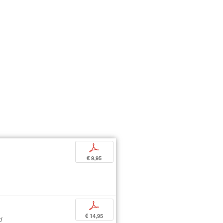
p
€ 9,95
p
€ 14,95
d