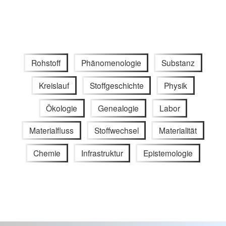
Rohstoff
Phänomenologie
Substanz
Kreislauf
Stoffgeschichte
Physik
Ökologie
Genealogie
Labor
Materialfluss
Stoffwechsel
Materialität
Chemie
Infrastruktur
Epistemologie