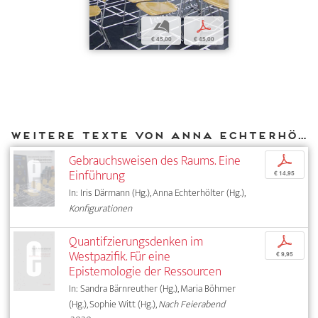
b
p
€ 45,00
€ 45,00
Weitere Texte von Anna Echterhölter bei DIAPHANES
Gebrauchsweisen des Raums. Eine
p
Einführung
€ 14,95
In: Iris Därmann (Hg.), Anna Echterhölter (Hg.),
Konfigurationen
Quantifzierungsdenken im
p
Westpazifik. Für eine
€ 9,95
Epistemologie der Ressourcen
In: Sandra Bärnreuther (Hg.), Maria Böhmer
(Hg.), Sophie Witt (Hg.),
Nach Feierabend