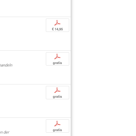
p
€ 14,95
p
gratis
handeln
p
gratis
p
gratis
en der