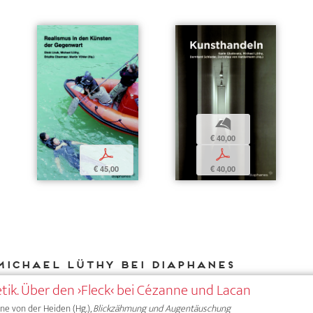
b
€ 40,00
p
p
€ 45,00
€ 40,00
Michael Lüthy bei DIAPHANES
tik. Über den ›Fleck‹ bei Cézanne und Lacan
Anne von der Heiden (Hg.),
Blickzähmung und Augentäuschung