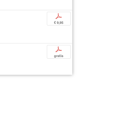
p
€ 9,95
p
gratis