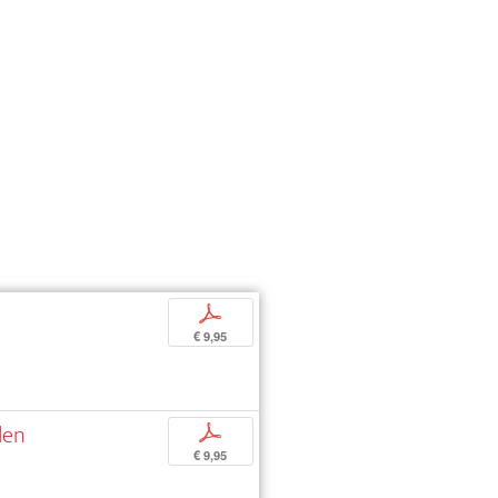
p
€ 9,95
len
p
€ 9,95