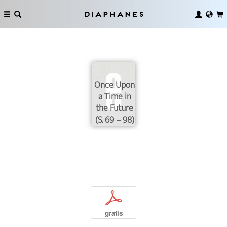
Diaphanes
Once Upon
a Time in
the Future
(S. 69 – 98)
p
gratis