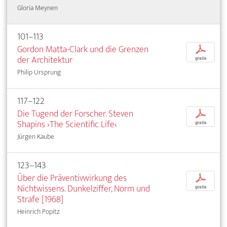
Gloria Meynen
101–113
Gordon Matta-Clark und die Grenzen
p
der Architektur
gratis
Philip Ursprung
117–122
Die Tugend der Forscher. Steven
p
Shapins ›The Scientific Life‹
gratis
Jürgen Kaube
123–143
Über die Präventivwirkung des
p
Nichtwissens. Dunkelziffer, Norm und
gratis
Strafe [1968]
Heinrich Popitz