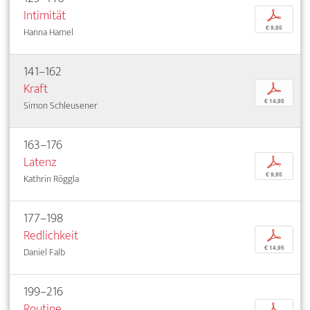
Intimität
p
€ 9,95
Hanna Hamel
141–162
Kraft
p
€ 14,95
Simon Schleusener
163–176
Latenz
p
€ 9,95
Kathrin Röggla
177–198
Redlichkeit
p
€ 14,95
Daniel Falb
199–216
Routine
p