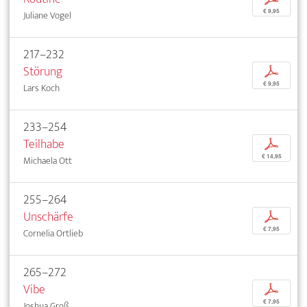
€ 9,95
Juliane Vogel
217–232
Störung
p
€ 9,95
Lars Koch
233–254
Teilhabe
p
€ 14,95
Michaela Ott
255–264
Unschärfe
p
€ 7,95
Cornelia Ortlieb
265–272
Vibe
p
€ 7,95
Joshua Groß