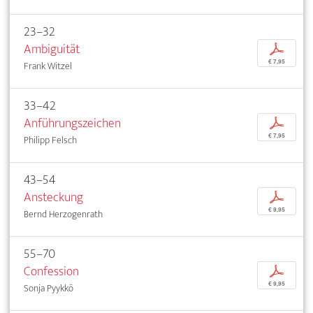
23–32
Ambiguität
p
€ 7,95
Frank Witzel
33–42
Anführungszeichen
p
€ 7,95
Philipp Felsch
43–54
Ansteckung
p
€ 9,95
Bernd Herzogenrath
55–70
Confession
p
€ 9,95
Sonja Pyykkö