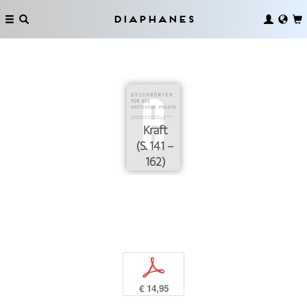
Diaphanes
Kraft
(S. 141 –
162)
p
€ 14,95