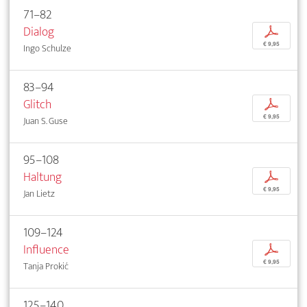
71–82
Dialog
p
€ 9,95
Ingo Schulze
83–94
Glitch
p
€ 9,95
Juan S. Guse
95–108
Haltung
p
€ 9,95
Jan Lietz
109–124
Influence
p
€ 9,95
Tanja Prokić
125–140